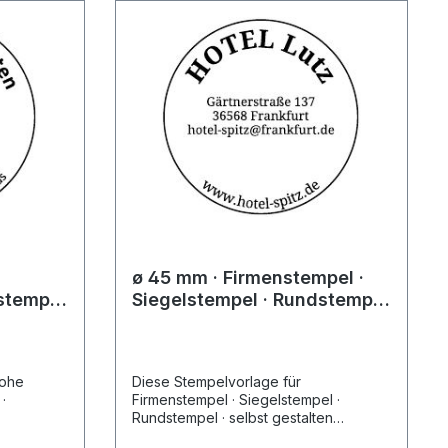
ø 45 mm · Firmenstempel ·
stempel
Siegelstempel · Rundstempel
stempel
· selbst gestalten 3
rohe
Diese Stempelvorlage für
·
Firmenstempel · Siegelstempel ·
Rundstempel · selbst gestalten
 bei
Stempel finden sie unter den bei