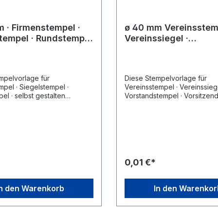
 · Firmenstempel ·
ø 40 mm Vereinsstemp
tempel · Rundstempel
Vereinssiegel ·
t gestalten
Vorstandstempel ·
Vorsitzendestempel ·
Rundstempel
mpelvorlage für
Diese Stempelvorlage für
pel · Siegelstempel ·
Vereinsstempel · Vereinssiege
l · selbst gestalten
Vorstandstempel · Vorsitzen
nden sie unter den bei
· Rundstempel finden sie unt
rtikel ausgewählten
Zubehör-Artikel ausgewählte
räten. Wählen Sie zunächst
Stempelgeräten. Wählen Sie zunächst
as gewünschte Stempelgerät
einfach das gewünschte Ste
en sie dann auf des
aus, klicken sie dann auf des
hende Stempelmuster und
entsprechende Stempelmust
e dies nach Ihren Wünschen.
ändern Sie dies nach Ihren 
0,01 €*
 Sie den geänderten Entwurf
Speichern Sie den geändert
 Sie das Produkt in den
und legen Sie das Produkt i
, führen sie den Einkauf wie
Warenkorb, führen sie den E
In den Warenkorb
In den Warenkor
ort.
gewohnt fort.