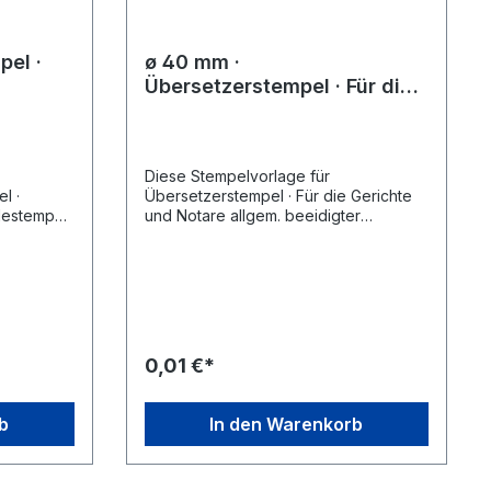
el ·
ø 40 mm ·
Übersetzerstempel · Für die
Gerichte und Notare allgem.
beeidigter Dolmetscher und
ermächtigter Übersetzer
Diese Stempelvorlage für
l ·
Übersetzerstempel · Für die Gerichte
destempel
und Notare allgem. beeidigter
er den bei
Dolmetscher und ermächtigter
n
Übersetzer finden sie unter den bei
Zubehör-Artikel ausgewählten
mpelgerät
Stempelgeräten. Wählen Sie zunächst
einfach das gewünschte Stempelgerät
er und
aus, klicken sie dann auf des
Wünschen.
entsprechende Stempelmuster und
0,01 €*
en Entwurf
ändern Sie dies nach Ihren Wünschen.
n den
Speichern Sie den geänderten Entwurf
inkauf wie
und legen Sie das Produkt in den
b
In den Warenkorb
Warenkorb, führen sie den Einkauf wie
gewohnt fort.