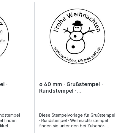
l ·
ø 40 mm · Grußstempel ·
Rundstempel ·
Weihnachtsstempel
undstempel
Diese Stempelvorlage für Grußstempel
den
· Rundstempel · Weihnachtsstempel
tikel
finden sie unter den bei Zubehör-
len
Artikel ausgewählten Stempelgeräten.