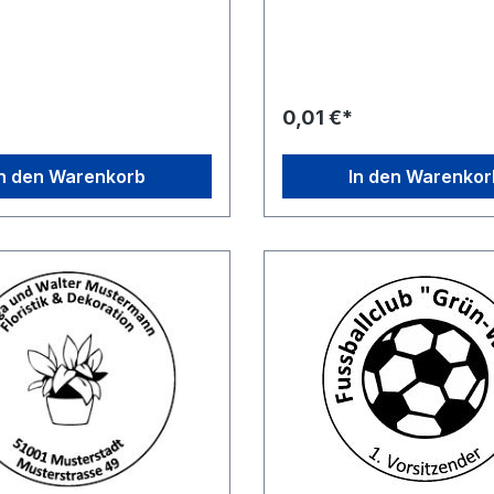
 bei Zubehör-Artikel
Zubehör-Artikel ausgewählte
ten Stempelgeräten. Wählen
Stempelgeräten. Wählen Sie
hst einfach das gewünschte
einfach das gewünschte Ste
ät aus, klicken sie dann auf
aus, klicken sie dann auf des
prechende Stempelmuster
entsprechende Stempelmust
n Sie dies nach Ihren
ändern Sie dies nach Ihren 
0,01 €*
 Speichern Sie den
Speichern Sie den geändert
n Entwurf und legen Sie das
und legen Sie das Produkt i
n den Warenkorb, führen sie
Warenkorb, führen sie den E
In den Warenkorb
In den Warenkor
uf wie gewohnt fort.
gewohnt fort.