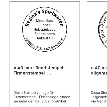
ø 40 mm · Rundstempel ·
ø 40 mm
Firmenstempel ·
allgeme
Firmensiegel
Überset
Notarin
Lande
Diese Stempelvorlage für
Diese Ste
Firmenstempel · Firmensiegel finden
· allgemei
sie unter den bei Zubehör-Artikel
die Gerich
ausgewählten Stempelgeräten. Wählen
Lande fin