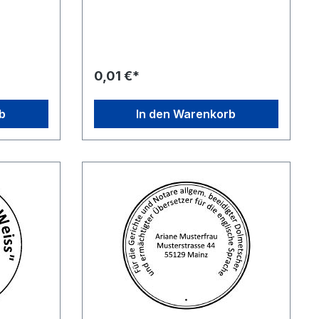
n
Zubehör-Artikel ausgewählten
 zunächst
Stempelgeräten. Wählen Sie zunächst
mpelgerät
einfach das gewünschte Stempelgerät
aus, klicken sie dann auf des
er und
entsprechende Stempelmuster und
Wünschen.
ändern Sie dies nach Ihren Wünschen.
0,01 €*
en Entwurf
Speichern Sie den geänderten Entwurf
n den
und legen Sie das Produkt in den
inkauf wie
Warenkorb, führen sie den Einkauf wie
b
In den Warenkorb
gewohnt fort.