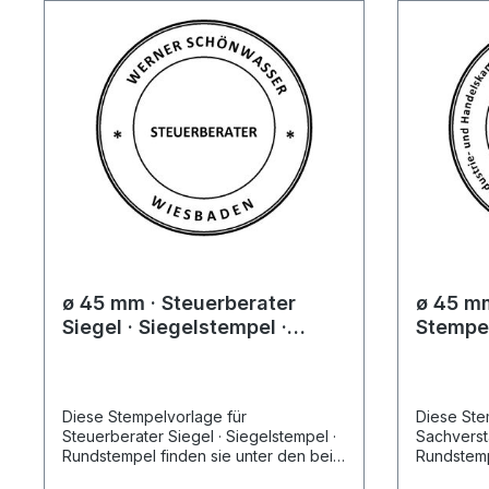
ø 45 mm · Steuerberater
ø 45 mm
Siegel · Siegelstempel ·
Stempel
Rundstempel
Rundste
Handel
Diese Stempelvorlage für
Diese Ste
Steuerberater Siegel · Siegelstempel ·
Sachverstä
Rundstempel finden sie unter den bei
Rundstempe
Zubehör-Artikel ausgewählten
Handelska