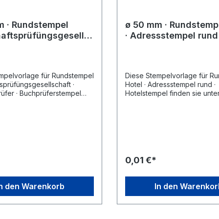
m · Rundstempel
ø 50 mm · Rundstempe
aftsprüfüngsgesells
· Adressstempel rund 
Betriebsprüfer ·
Hotelstempel
üferstempel
mpelvorlage für Rundstempel
Diese Stempelvorlage für R
sprüfüngsgesellschaft ·
Hotel · Adressstempel rund ·
rüfer · Buchprüferstempel
Hotelstempel finden sie unte
e unter den bei Zubehör-
Zubehör-Artikel ausgewählte
usgewählten Stempelgeräten.
Stempelgeräten. Wählen Sie zunächst
e zunächst einfach das
einfach das gewünschte Ste
e Stempelgerät aus, klicken
aus, klicken sie dann auf des
auf des entsprechende
entsprechende Stempelmust
ster und ändern Sie dies
ändern Sie dies nach Ihren 
chen. Speichern Sie
Speichern Sie den geändert
0,01 €*
erten Entwurf und legen Sie
und legen Sie das Produkt i
kt in den Warenkorb, führen
Warenkorb, führen sie den E
nkauf wie gewohnt fort.
gewohnt fort.
In den Warenkorb
In den Warenkor