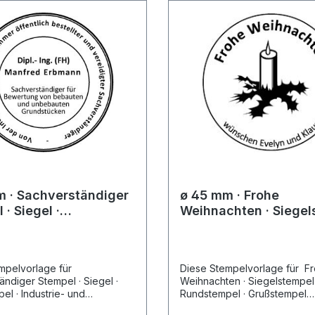
 · Sachverständiger
ø 45 mm · Frohe
 · Siegel ·
Weihnachten · Siegel
mpel · Industrie- und
· Rundstempel · Gruß
skammer Stempel
mpelvorlage für
Diese Stempelvorlage für F
ndiger Stempel · Siegel ·
Weihnachten · Siegelstempel 
l · Industrie- und
Rundstempel · Grußstempel
mmer Stempel finden sie
Stempel finden sie unter den