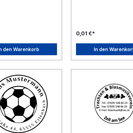
rtikel ausgewählten
Sie zunächst einfach das g
en Sie zunächst
Stempelgerät aus, klicken si
as gewünschte Stempelgerät
des entsprechende Stempel
en sie dann auf des
und ändern Sie dies nach Ih
hende Stempelmuster und
Wünschen. Speichern Sie den
e dies nach Ihren Wünschen.
geänderten Entwurf und lege
0,01 €*
 Sie den geänderten Entwurf
Produkt in den Warenkorb, f
 Sie das Produkt in den
den Einkauf wie gewohnt fort
, führen sie den Einkauf wie
In den Warenkorb
In den Warenkor
ort.