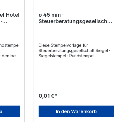
l Hotel
ø 45 mm ·
·
Steuerberatungsgesellschaf
t Siegel · Siegelstempel ·
Rundstempel ·
Treuhandgesellschaft
undstempel
Diese Stempelvorlage für
Steuerberatungsgesellschaft Siegel ·
r den bei
Siegelstempel · Rundstempel ·
n
Treuhandgesellschaft Stempel finden
sie unter den bei Zubehör-Artikel
mpelgerät
ausgewählten Stempelgeräten. Wählen
Sie zunächst einfach das gewünschte
er und
Stempelgerät aus, klicken sie dann auf
Wünschen.
des entsprechende Stempelmuster
en Entwurf
und ändern Sie dies nach Ihren
0,01 €*
n den
Wünschen. Speichern Sie den
inkauf wie
geänderten Entwurf und legen Sie das
Produkt in den Warenkorb, führen sie
b
In den Warenkorb
den Einkauf wie gewohnt fort.