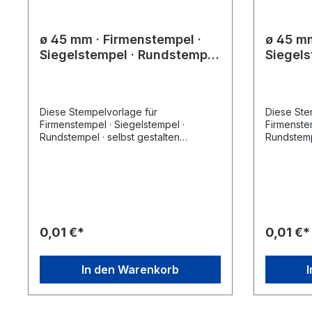
ø 45 mm · Firmenstempel ·
ø 45 mm
Siegelstempel · Rundstempel
Siegels
· selbst gestalten 2
· selbs
Diese Stempelvorlage für
Diese Ste
Firmenstempel · Siegelstempel ·
Firmenstem
Rundstempel · selbst gestalten
Rundstempe
Stempel finden sie unter den bei
Stempel fi
Zubehör-Artikel ausgewählten
Zubehör-A
Stempelgeräten. Wählen Sie zunächst
Stempelge
einfach das gewünschte Stempelgerät
einfach d
aus, klicken sie dann auf des
aus, klick
entsprechende Stempelmuster und
entsprec
ändern Sie dies nach Ihren Wünschen.
ändern Si
0,01 €*
0,01 €*
Speichern Sie den geänderten Entwurf
Speichern
und legen Sie das Produkt in den
und legen
Warenkorb, führen sie den Einkauf wie
Warenkorb
In den Warenkorb
gewohnt fort.
gewohnt f