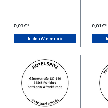
Stempelgeräten. Wählen Sie zunächst
unter den
einfach das gewünschte Stempelgerät
ausgewähl
aus, klicken sie dann auf des
Sie zunäc
entsprechende Stempelmuster und
Stempelger
ändern Sie dies nach Ihren Wünschen.
des ents
Speichern Sie den geänderten Entwurf
und änder
0,01 €*
0,01 €*
und legen Sie das Produkt in den
Wünschen.
Warenkorb, führen sie den Einkauf wie
geänderte
gewohnt fort.
Produkt i
In den Warenkorb
den Einka