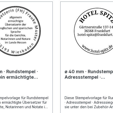
 · Rundstempel ·
ø 40 mm · Rundstempe
in ermächtigte
Adressstempel ·
zer für die Gerichte,
Adresssiegel
nen und Notate im
mpelvorlage für Rundstempel
Diese Stempelvorlage für R
n ermächtigte Übersetzer für
· Adressstempel · Adresssiegel fin
te, Notarinnen und Notate im
sie unter den bei Zubehör-Ar
den sie unter den bei
ausgewählten Stempelgeräten. Wäh