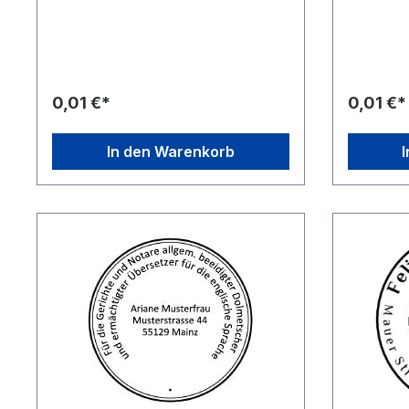
Sie zunächst einfach das gewünschte
Zubehör-A
Stempelgerät aus, klicken sie dann auf
Stempelgeräten. Wähl
des entsprechende Stempelmuster
einfach d
und ändern Sie dies nach Ihren
aus, klick
Wünschen. Speichern Sie den
entsprec
geänderten Entwurf und legen Sie das
ändern Si
0,01 €*
0,01 €*
Produkt in den Warenkorb, führen sie
Speichern
den Einkauf wie gewohnt fort.
und legen
Warenkorb
In den Warenkorb
gewohnt f