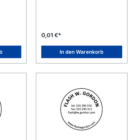
ewünschte
Wählen Sie zunächst einfach das
e dann auf
gewünschte Stempelgerät aus, klicken
muster
sie dann auf des entsprechende
ren
Stempelmuster und ändern Sie dies
nach Ihren Wünschen. Speichern Sie
n Sie das
den geänderten Entwurf und legen Sie
0,01 €*
ühren sie
das Produkt in den Warenkorb, führen
.
sie den Einkauf wie gewohnt fort.
b
In den Warenkorb