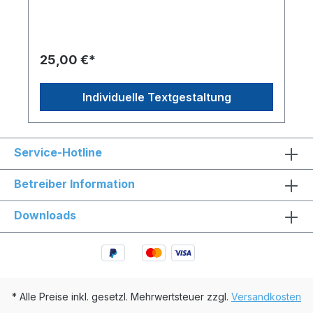
Erfahrung aus vielen Jahrzehnten im
Stempelhandwerk bietet ihnen das beste Produkt
zu günstigem Preis, schnell geliefert. Jeder kennt
den klassischen Holzstempel, diese erfreuen sich
weiterhin großer Beliebtheit. Einfach in der
25,00 €*
Handhabung verrichten diese auch nach
Jahrzehnten und tausende Stempelabdrucke
noch ihren Dienst sofern der Textinhalt noch
Individuelle Textgestaltung
aktuell ist.Unsere Stempelträger aus Buchenholz
klarlackiert bestehen aus Stempelfuß, Stempelgriff
und Textplatte. Stempelfuß und Stempelgriff sind
verzapft und verleimt. Das für uns angefertigte
Service-Hotline
Griffdesign zeichnet sich durch eine abgefräßte
flache Rückseite aus, die ergonomisch in der
Hand liegt. Sie dient zusätzlich als Markierung um
Betreiber Information
die Rückseite des Stempels zu
kennzeichnen.Unsere Textplatten
Downloads
(Stempelplatten) fertigen wir noch traditionell in
Fotopolymertechnik. Sie überzeugen mit einem
klaren Druckbild, welches Konturen sehr fein
zeichnet und nicht verläuft. Das zunächst flüssige
Fotopolymer wird mit Hilfe von UV-Belichtung
durch einen Negativfilm belichtet und härtet
dadurch aus. Die nicht belichteten Stellen bleiben
* Alle Preise inkl. gesetzl. Mehrwertsteuer zzgl.
Versandkosten
flüssig und werden anschließen ausgwaschen. Es