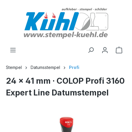
alt springen
Stempel
Datumsstempel
Profi
24 x 41 mm · COLOP Profi 3160
Expert Line Datumstempel
Bildergalerie überspringen