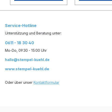
klassischen Holzstempel,
bei den selbsteinf
diese erfreuen sich weiterhin
Stempelgeräten.We
großer Beliebtheit. Einfach in
bei uns einen Stem
der Handhabung verrichten
bestellen können si
diese auch nach
die Textplatte für d
Jahrzehnten und tausende
Stempel selbst entw
Service-Hotline
Stempelabdrucke noch ihren
Wenn sie die Textpl
Unterstützung und Beratung unter:
Dienst sofern der Textinhalt
den Stempel erstell
noch aktuell ist.Unsere
Sie bitte darauf den
0611 - 18 30 40
Stempelträger aus
zu speichern bevor
Buchenholz klarlackiert
Stempel online best
Mo-Do, 09:30 - 15:00 Uhr
bestehen aus Stempelfuß,
Somit ist es gewährl
Stempelgriff und Textplatte.
dass wir Ihre Vorla
hallo@stempel-kuehl.de
Stempelfuß und Stempelgriff
erhalten um den St
sind verzapft und verleimt.
anfertigen zu könne
www.stempel-kuehl.de
Das für uns angefertigte
Griffdesign zeichnet sich
durch eine abgefräßte flache
Oder über unser
Kontaktformular
Rückseite aus, die
ergonomisch in der Hand
liegt. Sie dient zusätzlich als
Markierung um die Rückseite
des Stempels zu
kennzeichnen.Unsere
Textplatten (Stempelplatten)