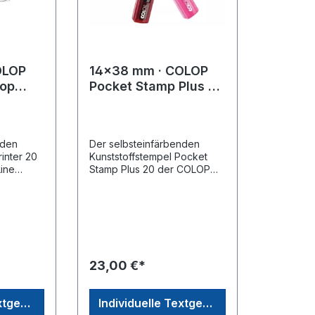
OLOP
14x38 mm · COLOP
lop
Pocket Stamp Plus 20
· Taschenstempel ·
Taschenselbstfärber ·
Messestempel
nden
Der selbsteinfärbenden
inter 20
Kunststoffstempel Pocket
ine
Stamp Plus 20 der COLOP
n Entwurf
Printer Line eignet sich für
len
einen Entwurf mit bis zu 4
Textzeilen ausgezeichnet als
ogo,
Firmenstempel mit Logo,
Praxisstempel,
Adressstempel und
e
Namensstempel, die
23,00 €*
a COLOP
Produkte der Firma COLOP
e die
Stempelwaren sowie die
TRODAT
Geräte der Firma TRODAT
Individuelle Textgestaltung
Individuelle Textgestaltung
rktführer
Stempel sind Weltmarktführer