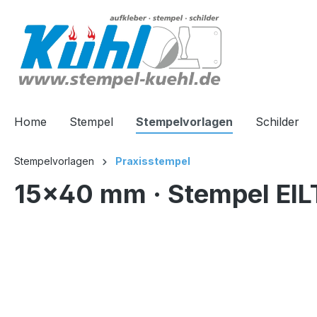
springen
Zur Hauptnavigation springen
Home
Stempel
Stempelvorlagen
Schilder
Stempelvorlagen
Praxisstempel
15x40 mm · Stempel EIL
Bildergalerie überspringen