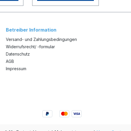
ärbenden
bei den selbsteinfärbenden
nn sie
Stempelgeräten.Wenn sie
pel
bei uns einen Stempel
e online
bestellen können sie online
en
die Textplatte für den
erfen.
Stempel selbst entwerfen.
Betreiber Information
atte für
Wenn sie die Textplatte für
en achten
den Stempel erstellen achten
Versand- und Zahlungsbedingungen
 Entwurf
Sie bitte darauf den Entwurf
Widerrufsrecht/ -formular
 sie den
zu speichern bevor sie den
Datenschutz
ellen.
Stempel online bestellen.
eistet
Somit ist es gewährleistet
AGB
ge
dass wir Ihre Vorlage
Impressum
empel
erhalten um den Stempel
n.
anfertigen zu können.