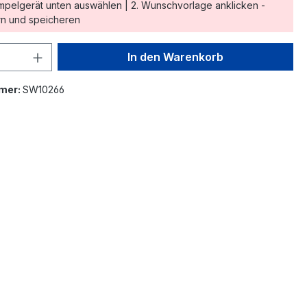
empelgerät unten auswählen | 2. Wunschvorlage anklicken -
n und speicheren
 Anzahl: Gib den gewünschten Wert ein 
In den Warenkorb
mer:
SW10266