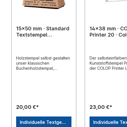
15x50 mm · Standard
14x38 mm · C
Textstempel
Printer 20 · Co
bestellen · Stempel
Stempel online
Würzburg · Stempel
entwerfen
selbst gestalten
Holzstempel selbst gestalten
Der selbsteinfärbe
unser klassischen
Kunststoffstempel Pr
Buchenholzstempel,
der COLOP Printer L
altbewährt und unkaputtbar
eignet sich für eine
bieten die größte Auswahl an
mit bis zu 4 Textzei
Größe und Format. Unsere
ausgezeichnet als
robusten Photopolymer -
Firmenstempel mit L
Textplatten garantieren klare
Praxisstempel,
Abdrucke. Unsere Erfahrung
Adressstempel und
aus vielen Jahrzehnten im
Namensstempel, di
20,00 €*
23,00 €*
Stempelhandwerk bietet
Produkte der Firm
ihnen das beste Produkt zu
Stempelwaren sowi
günstigem Preis, schnell
Geräte der Firma 
Individuelle Textgestaltung
geliefert. Jeder kennt den
Stempel sind Weltma