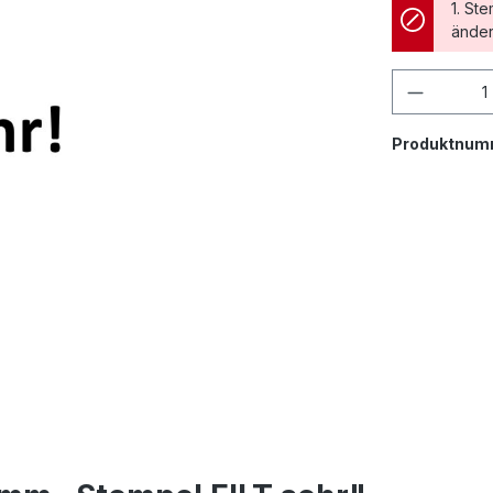
1. St
änder
Produkt
Produktnum