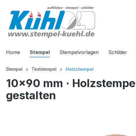
springen
Zur Hauptnavigation springen
Home
Stempel
Stempelvorlagen
Schilder
Stempel
Textstempel
Holzstempel
10x90 mm · Holzstempel 
gestalten
Bildergalerie überspringen