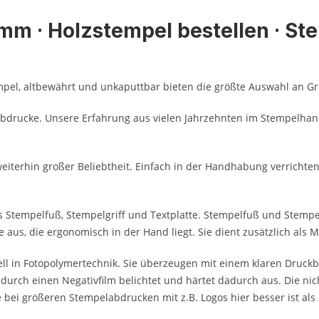
m · Holzstempel bestellen · Ste
mpel, altbewährt und unkaputtbar bieten die größte Auswahl an 
Abdrucke. Unsere Erfahrung aus vielen Jahrzehnten im Stempelhand
 weiterhin großer Beliebtheit. Einfach in der Handhabung verrich
 Stempelfuß, Stempelgriff und Textplatte. Stempelfuß und Stempelg
te aus, die ergonomisch in der Hand liegt. Sie dient zusätzlich al
ell in Fotopolymertechnik. Sie überzeugen mit einem klaren Druckb
 durch einen Negativfilm belichtet und härtet dadurch aus. Die nic
 bei größeren Stempelabdrucken mit z.B. Logos hier besser ist al