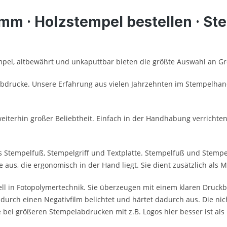
m · Holzstempel bestellen · Ste
mpel, altbewährt und unkaputtbar bieten die größte Auswahl an 
Abdrucke. Unsere Erfahrung aus vielen Jahrzehnten im Stempelhand
 weiterhin großer Beliebtheit. Einfach in der Handhabung verrich
 Stempelfuß, Stempelgriff und Textplatte. Stempelfuß und Stempelg
te aus, die ergonomisch in der Hand liegt. Sie dient zusätzlich al
ell in Fotopolymertechnik. Sie überzeugen mit einem klaren Druckb
 durch einen Negativfilm belichtet und härtet dadurch aus. Die nic
 bei größeren Stempelabdrucken mit z.B. Logos hier besser ist al