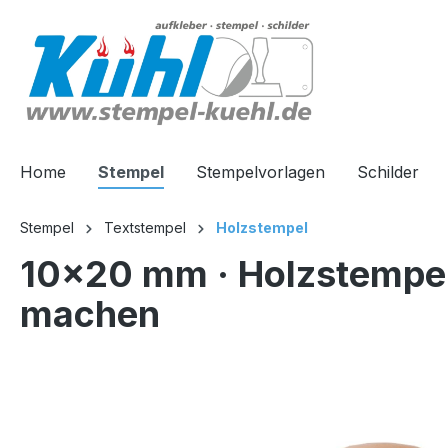
springen
Zur Hauptnavigation springen
Home
Stempel
Stempelvorlagen
Schilder
Stempel
Textstempel
Holzstempel
10x20 mm · Holzstempel 
machen
Bildergalerie überspringen